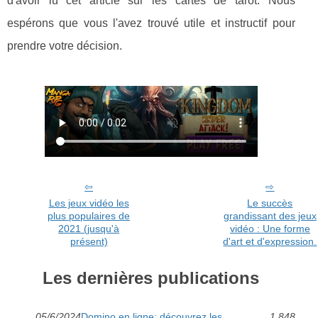
d'avoir lu cet article sur les cartes de tarot. Nous
espérons que vous l'avez trouvé utile et instructif pour
prendre votre décision.
Les jeux vidéo les
Le succès
plus populaires de
grandissant des jeux
2021 (jusqu'à
vidéo : Une forme
présent)
d'art et d'expression.
Les dernières publications
05/6/2024
Domino en ligne: découvrez les
1 848